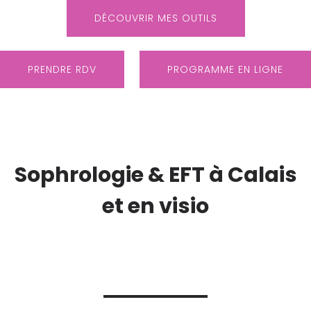
DÉCOUVRIR MES OUTILS
PRENDRE RDV
PROGRAMME EN LIGNE
Sophrologie & EFT à Calais
et en visio
06.34.20.47.88 |
les.sens.de.toi@gmail.com